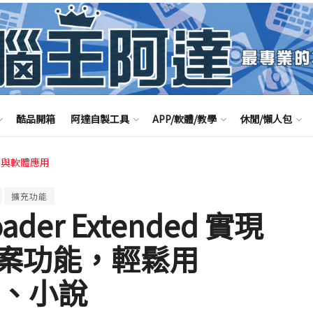
酷品開箱
阿達自製工具
APP/軟體/教學
休閒/懶人包
路與軟體應用
擴充功能
loader Extended 實現
案功能，輕鬆用
件、小說