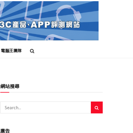
電腦王團隊
網站搜尋
廣告