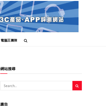
電腦王團隊
網站搜尋
廣告