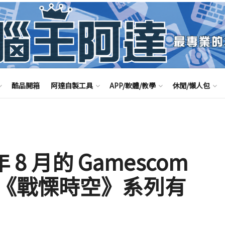
酷品開箱
阿達自製工具
APP/軟體/教學
休閒/懶人包
 8 月的 Gamescom
《戰慄時空》系列有