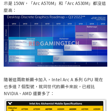
示是 150W，「Arc A570M」和「Arc A530M」都沒這
麼高：
隨著這兩款新顯卡加入，Intel Arc A 系列 GPU 現在
也多達 7 個型號，就同世代的顯卡來說，已經比
NVIDIA、AMD 還要多了：