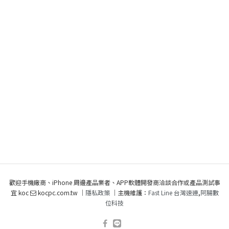
歡迎手機廠商、iPhone 周邊產品業者、APP軟體開發商洽談合作或產品測試事
宜 koc
kocpc.com.tw ｜
隱私政策
｜主機維護：
Fast Line 台灣速連
,
阿腸數
位科技