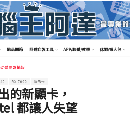
酷品開箱
阿達自製工具
APP/軟體/教學
休閒/懶人包
腦硬體周邊情報
 40
RX 7000
顯示卡
出的新顯卡，
ntel 都讓人失望