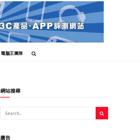
電腦王團隊
網站搜尋
廣告