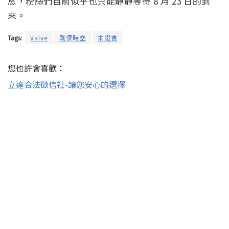
息，粉絲們目前似乎也只能靜靜等待 8 月 23 日的到
來。
Tags:
Valve
戰慄時空
未證實
您也許會喜歡：
立達合法徵信社-讓您安心的選擇