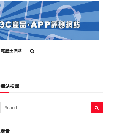
電腦王團隊
網站搜尋
廣告