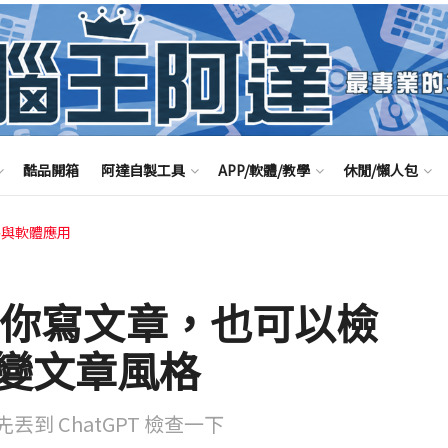
酷品開箱
阿達自製工具
APP/軟體/教學
休閒/懶人包
路與軟體應用
能幫你寫文章，也可以檢
變文章風格
 ChatGPT 檢查一下