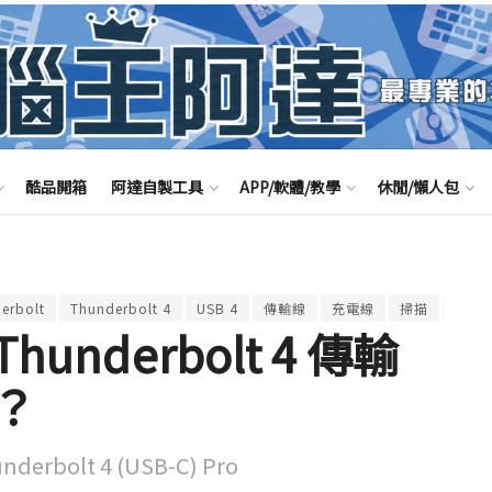
酷品開箱
阿達自製工具
APP/軟體/教學
休閒/懶人包
erbolt
Thunderbolt 4
USB 4
傳輸線
充電線
掃描
蘋果
underbolt 4 傳輸
？
olt 4 (USB-C) Pro