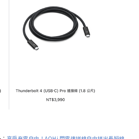
多：
享受充電自由！AOHi 閃電速拼線自由拼出長短線