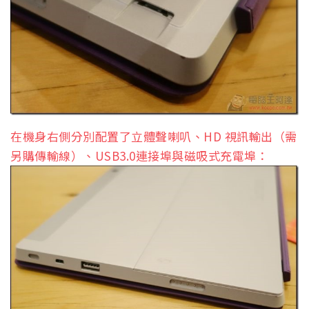
在機身右側分別配置了立體聲喇叭、HD 視訊輸出（需
另購傳輸線）、USB3.0連接埠與磁吸式充電埠：