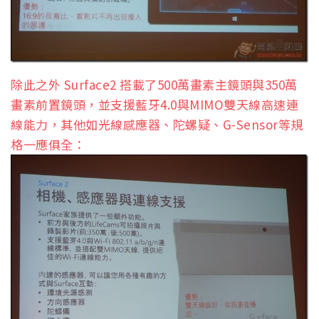
除此之外 Surface2 搭載了500萬畫素主鏡頭與350萬
畫素前置鏡頭，並支援藍牙4.0與MIMO雙天線高速連
線能力，其他如光線感應器、陀螺疑、G-Sensor等規
格一應俱全：