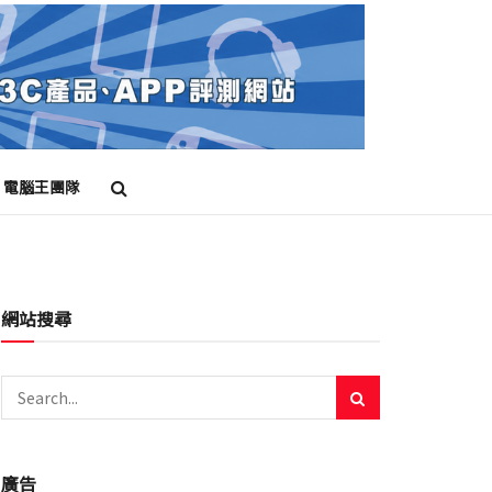
電腦王團隊
網站搜尋
廣告