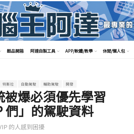
酷品開箱
阿達自製工具
APP/軟體/教學
休閒/懶人包
特斯拉
自動駕駛
輔助駕駛
開發
駛系統被爆必須優先學習
VIP 們」的駕駛資料
IP 的人感到困擾