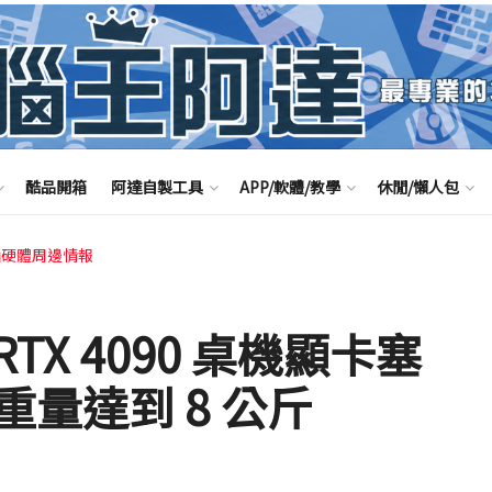
酷品開箱
阿達自製工具
APP/軟體/教學
休閒/懶人包
腦硬體周邊情報
RTX 4090 桌機顯卡塞
量達到 8 公斤