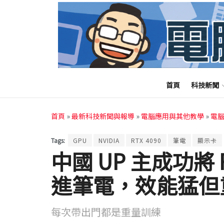
首頁
科技新聞
首頁
»
最新科技新聞與報導
»
電腦應用與其他教學
»
電
Tags:
GPU
NVIDIA
RTX 4090
筆電
顯示卡
中國 UP 主成功將 
進筆電，效能猛但重
每次帶出門都是重量訓練