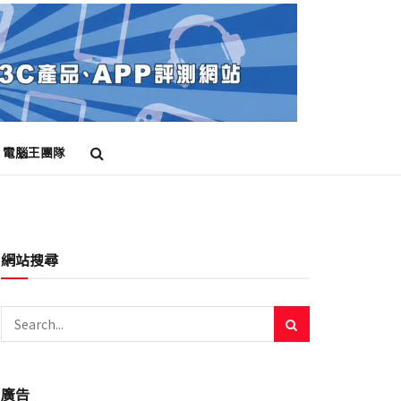
電腦王團隊
網站搜尋
廣告