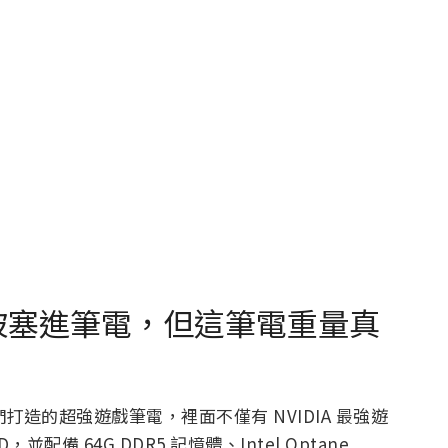
成功被塞進筆電，但這筆電重量真
們打造的超強遊戲筆電，裡面不僅有 NVIDIA 最強遊
D，並配備 64G DDR5 記憶體、Intel Optane