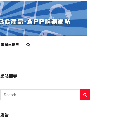
電腦王團隊
網站搜尋
廣告