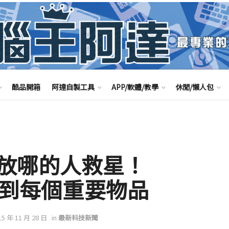
酷品開箱
阿達自製工具
APP/軟體/教學
休閒/懶人包
放哪的人救星！
速找到每個重要物品
15 年 11 月 28 日
in
最新科技新聞