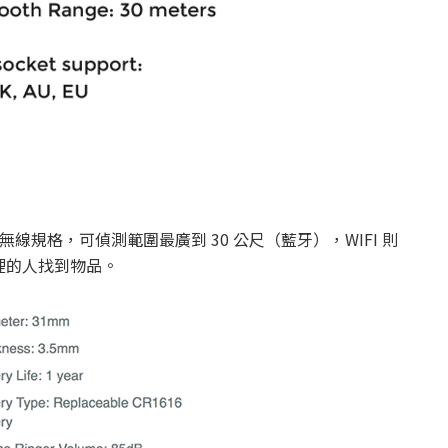
4.0 兩種無線規格，可偵測範圍最廣到 30 公尺（藍牙），WIFI 則
裡的人找到物品。