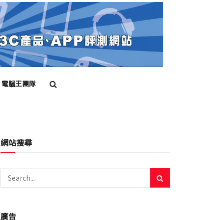
電腦王團隊
網站搜尋
廣告