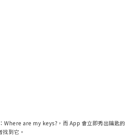
re are my keys?，而 App 會立即秀出鑰匙的
用者找到它。