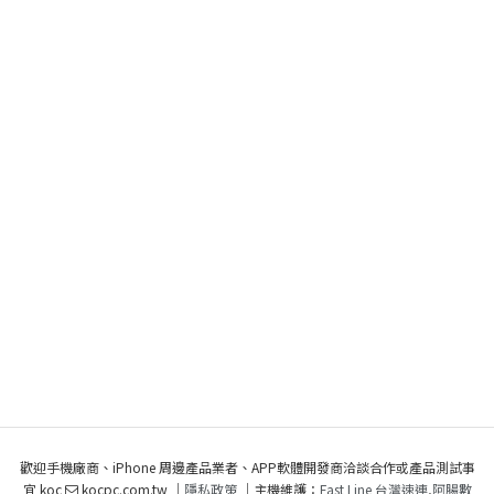
歡迎手機廠商、iPhone 周邊產品業者、APP軟體開發商洽談合作或產品測試事
宜 koc
kocpc.com.tw ｜
隱私政策
｜主機維護：
Fast Line 台灣速連
,
阿腸數