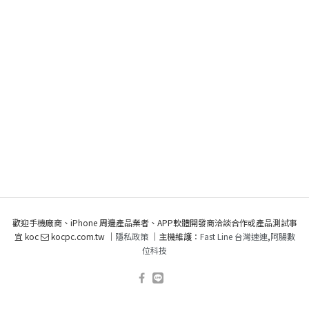
歡迎手機廠商、iPhone 周邊產品業者、APP軟體開發商洽談合作或產品測試事
宜 koc
kocpc.com.tw ｜
隱私政策
｜主機維護：
Fast Line 台灣速連
,
阿腸數
位科技