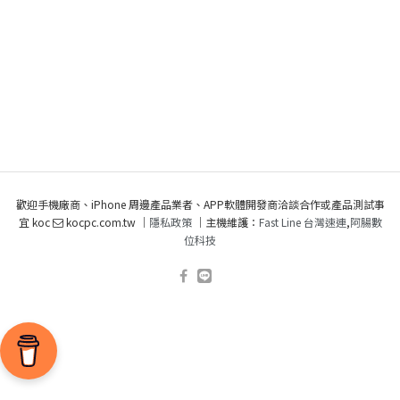
歡迎手機廠商、iPhone 周邊產品業者、APP軟體開發商洽談合作或產品測試事
宜 koc
kocpc.com.tw ｜
隱私政策
｜主機維護：
Fast Line 台灣速連
,
阿腸數
位科技