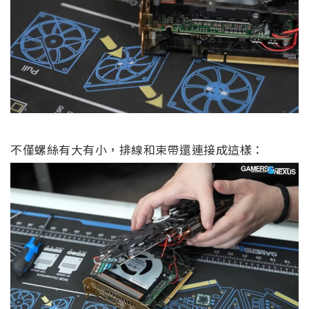
不僅螺絲有大有小，排線和束帶還連接成這樣：