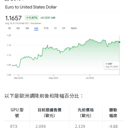
以下是歐洲調降前後和降幅百分比：
GPU 型
目前建議售價
先前價格
變動
號
（歐元）
（歐元）
幅度
RTX
2,099
2,329
-9.88