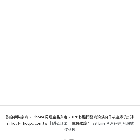
歡迎手機廠商、iPhone 周邊產品業者、APP軟體開發商洽談合作或產品測試事
宜 koc
kocpc.com.tw ｜
隱私政策
｜主機維護：
Fast Line 台灣速連
,
阿腸數
位科技