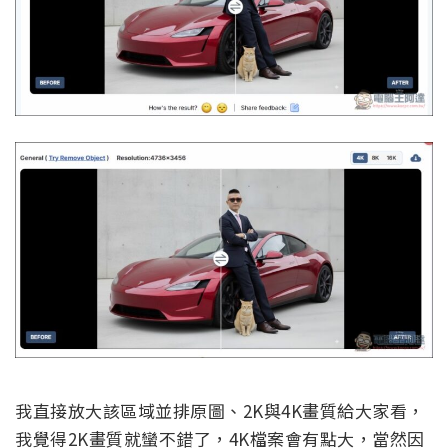
我直接放大該區域並排原圖、2K與4K畫質給大家看，
我覺得2K畫質就蠻不錯了，4K檔案會有點大，當然因