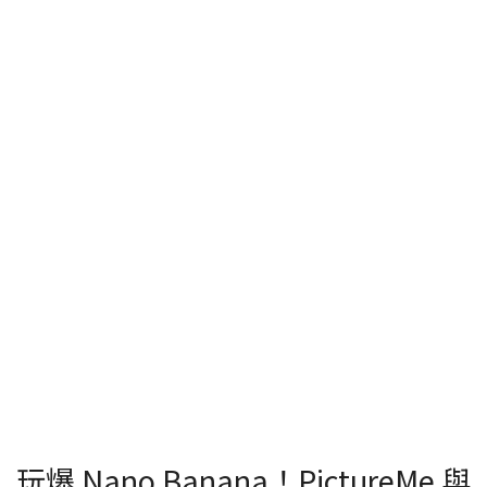
玩爆 Nano Banana！PictureMe 與