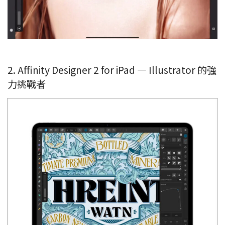
2. Affinity Designer 2 for iPad — Illustrator 的強
力挑戰者