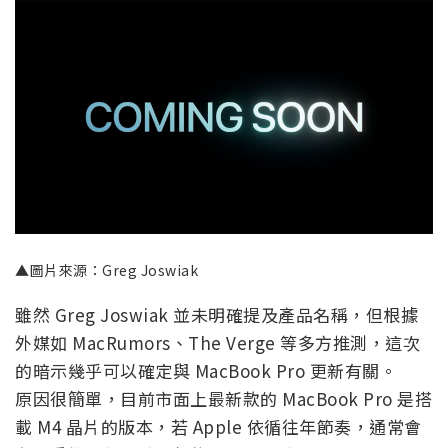
▲圖片來源：Greg Joswiak
雖然 Greg Joswiak 並未明確提及產品名稱，但根據
外媒如 MacRumors、The Verge 等多方推測，這次
的暗示幾乎可以確定與 MacBook Pro 更新有關。
原因很簡單，目前市面上最新款的 MacBook Pro 是搭
載 M4 晶片的版本，若 Apple 依循往年節奏，通常會