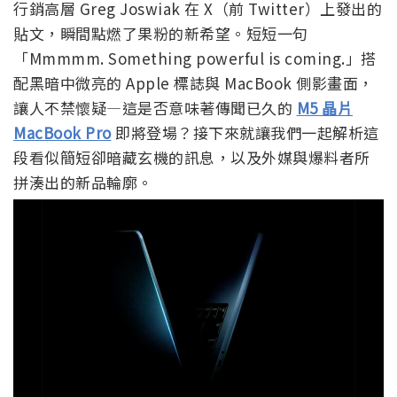
行銷高層 Greg Joswiak 在 X（前 Twitter）上發出的
貼文，瞬間點燃了果粉的新希望。短短一句
「Mmmmm. Something powerful is coming.」搭
配黑暗中微亮的 Apple 標誌與 MacBook 側影畫面，
讓人不禁懷疑—這是否意味著傳聞已久的
M5 晶片
MacBook Pro
即將登場？接下來就讓我們一起解析這
段看似簡短卻暗藏玄機的訊息，以及外媒與爆料者所
拼湊出的新品輪廓。