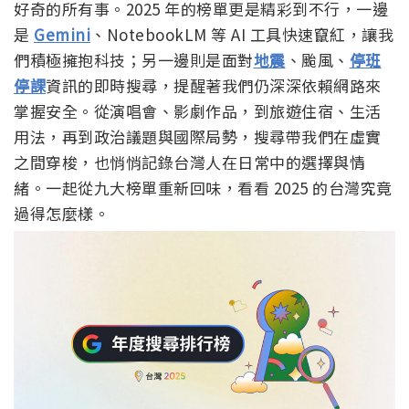
好奇的所有事。2025 年的榜單更是精彩到不行，一邊
是
Gemini
、NotebookLM 等 AI 工具快速竄紅，讓我
們積極擁抱科技；另一邊則是面對
地震
、颱風、
停班
停課
資訊的即時搜尋，提醒著我們仍深深依賴網路來
掌握安全。從演唱會、影劇作品，到旅遊住宿、生活
用法，再到政治議題與國際局勢，搜尋帶我們在虛實
之間穿梭，也悄悄記錄台灣人在日常中的選擇與情
緒。一起從九大榜單重新回味，看看 2025 的台灣究竟
過得怎麼樣。