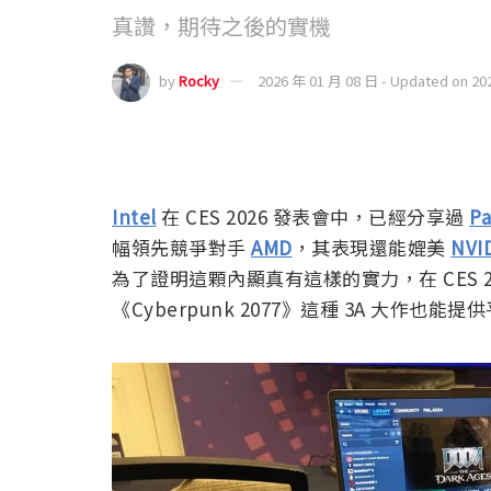
真讚，期待之後的實機
by
Rocky
2026 年 01 月 08 日 - Updated on 20
Intel
在 CES 2026 發表會中，已經分享過
Pa
幅領先競爭對手
AMD
，其表現還能媲美
NVI
為了證明這顆內顯真有這樣的實力，在 CES 
《Cyber​​punk 2077》這種 3A 大作也能提供