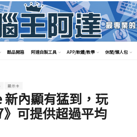
酷品開箱
阿達自製工具
APP/軟體/教學
休閒/懶人包
器
顯示卡
 Lake 新內顯有猛到，玩
 2077》可提供超過平均