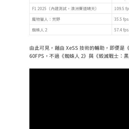
F1 2025（內建測試，澳洲賽道晴天）
109.5 f
魔物獵人：荒野
35.5 fps
蜘蛛人 2
57.4 fps
由此可見，藉由 XeSS 技術的輔助，即便
60FPS，不過《蜘蛛人 2》與《毀滅戰士