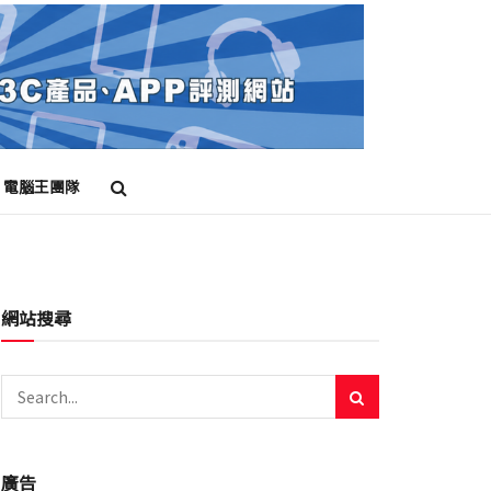
電腦王團隊
網站搜尋
廣告