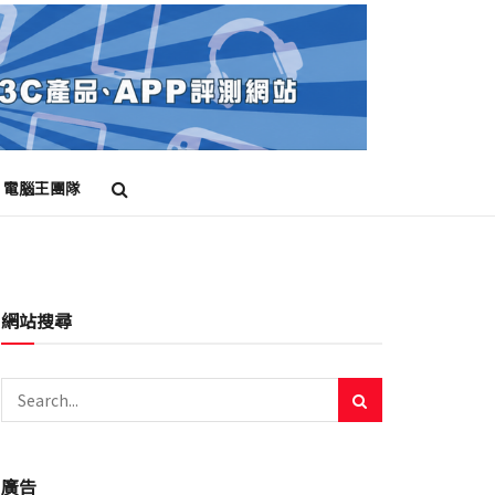
電腦王團隊
網站搜尋
廣告