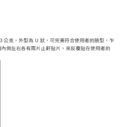
僅 0.83 公克，外型為 U 狀，可完美符合使用者的臉型，乍
用內側左右各有兩片止鼾貼片，來反覆貼在使用者的