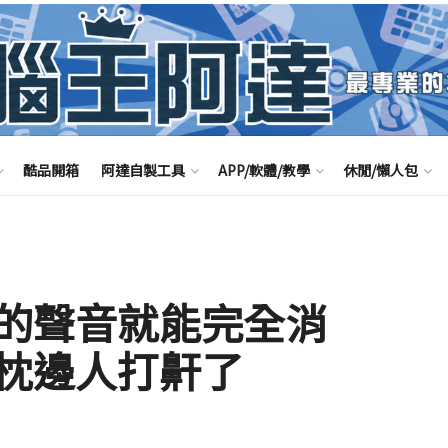
酷品開箱
阿達自製工具
APP/軟體/教學
休閒/懶人包
的聲音就能完全消
枕邊人打鼾了