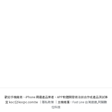
歡迎手機廠商、iPhone 周邊產品業者、APP軟體開發商洽談合作或產品測試事
宜 koc
kocpc.com.tw ｜
隱私政策
｜主機維護：
Fast Line 台灣速連
,
阿腸數
位科技