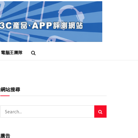
電腦王團隊
網站搜尋
廣告