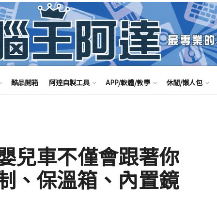
酷品開箱
阿達自製工具
APP/軟體/教學
休閒/懶人包
智慧嬰兒車不僅會跟著你
制、保溫箱、內置鏡