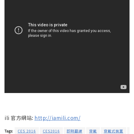
ili 官方網站:
http://iamili.com/
Tags:
CES 2016
CES2016
即時翻譯
穿戴
穿戴式裝置
穿