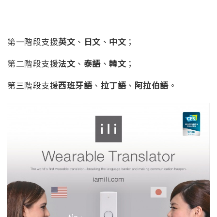
第一階段支援
英文
、
日文
、
中文
；
第二階段支援
法文
、
泰語
、
韓文
；
第三階段支援
西班牙語
、
拉丁語
、
阿拉伯語
。