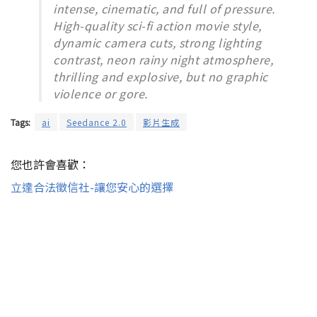
intense, cinematic, and full of pressure.
High-quality sci-fi action movie style,
dynamic camera cuts, strong lighting
contrast, neon rainy night atmosphere,
thrilling and explosive, but no graphic
violence or gore.
Tags:
ai
Seedance 2.0
影片生成
您也許會喜歡：
立達合法徵信社-讓您安心的選擇