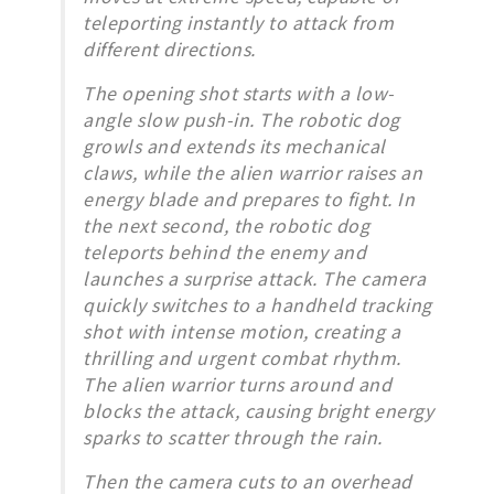
teleporting instantly to attack from
different directions.
The opening shot starts with a low-
angle slow push-in. The robotic dog
growls and extends its mechanical
claws, while the alien warrior raises an
energy blade and prepares to fight. In
the next second, the robotic dog
teleports behind the enemy and
launches a surprise attack. The camera
quickly switches to a handheld tracking
shot with intense motion, creating a
thrilling and urgent combat rhythm.
The alien warrior turns around and
blocks the attack, causing bright energy
sparks to scatter through the rain.
Then the camera cuts to an overhead