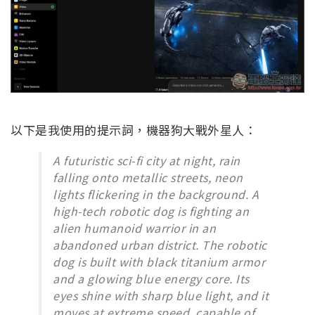
以下是我使用的提示詞，機器狗大戰外星人：
A futuristic sci-fi city at night, rain
falling onto metallic streets, neon
lights flickering in the background. A
high-tech robotic dog is fighting an
alien humanoid warrior in an
abandoned urban district. The robotic
dog is built with black titanium armor
and a glowing blue energy core. Its
eyes shine with sharp blue light, and it
moves at extreme speed, capable of