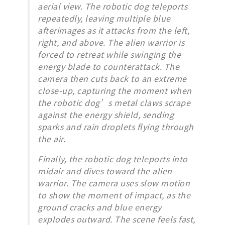
aerial view. The robotic dog teleports
repeatedly, leaving multiple blue
afterimages as it attacks from the left,
right, and above. The alien warrior is
forced to retreat while swinging the
energy blade to counterattack. The
camera then cuts back to an extreme
close-up, capturing the moment when
the robotic dog’s metal claws scrape
against the energy shield, sending
sparks and rain droplets flying through
the air.
Finally, the robotic dog teleports into
midair and dives toward the alien
warrior. The camera uses slow motion
to show the moment of impact, as the
ground cracks and blue energy
explodes outward. The scene feels fast,