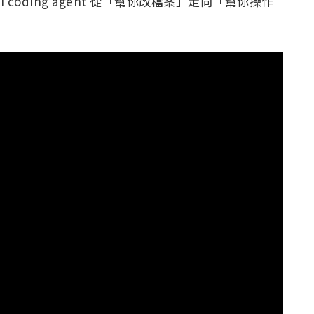
I coding agent 從「幫你改檔案」走向「幫你操作