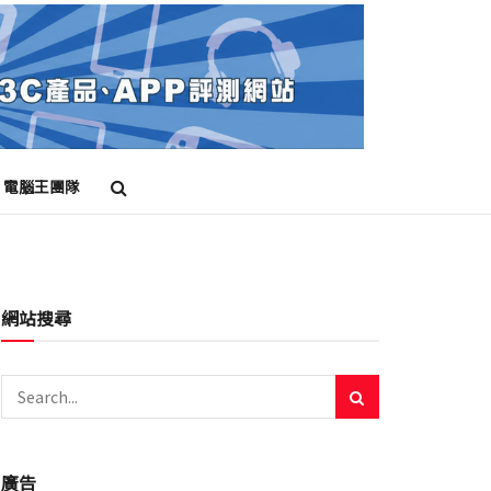
電腦王團隊
網站搜尋
廣告