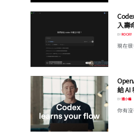
Cod
入壽
BY
ROCKY
現在很多
Open
給 A
BY
達小編
你有沒