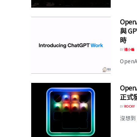
Open
與 G
時
BY
達小編
OpenA
Ope
正式
BY
ROCKY
沒想到 