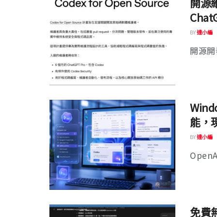
開源維
Chat
BY
達小編
開源開發
Wind
能，現
BY
達小編
OpenA
免費無