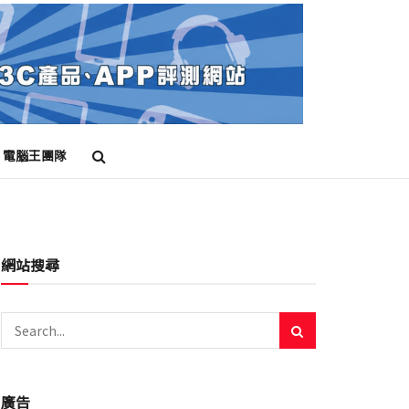
電腦王團隊
網站搜尋
廣告