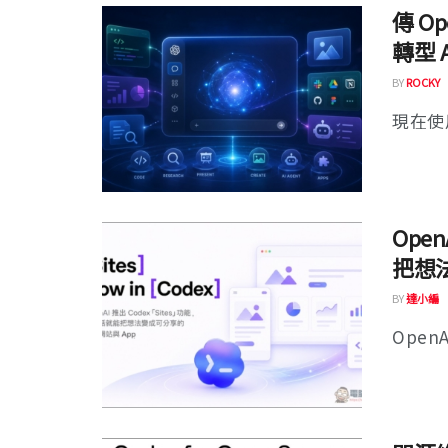
傳 O
轉型 A
BY
ROCKY
現在使用
Ope
把想
BY
達小編
OpenA