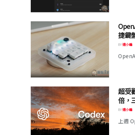
Ope
捷鍵
BY
達小編
Open
超受歡
倍，
BY
達小編
上週 Op