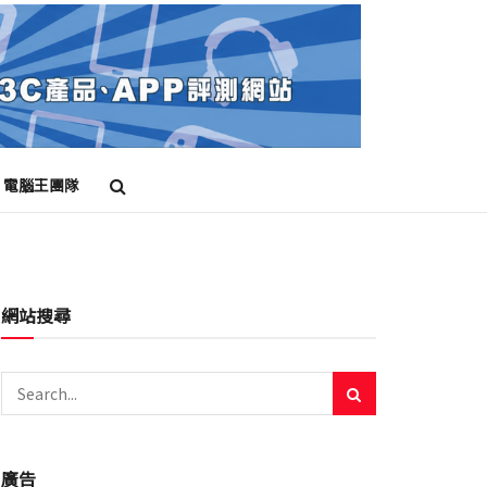
電腦王團隊
網站搜尋
廣告