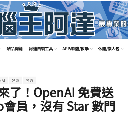
酷品開箱
阿達自製工具
APP/軟體/教學
休閒/懶人包
NAI
好康
開源
了！OpenAI 免費送
Pro會員，沒有 Star 數門