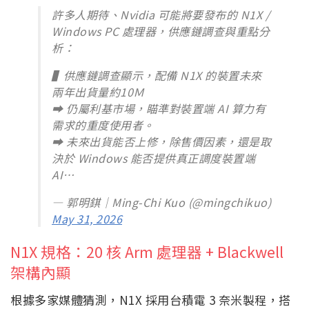
許多人期待、Nvidia 可能將要發布的 N1X /
Windows PC 處理器，供應鏈調查與重點分
析：
▌供應鏈調查顯示，配備 N1X 的裝置未來
兩年出貨量約10Ｍ
➡ 仍屬利基市場，瞄準對裝置端 AI 算力有
需求的重度使用者。
➡ 未來出貨能否上修，除售價因素，還是取
決於 Windows 能否提供真正調度裝置端
AI…
— 郭明錤｜Ming-Chi Kuo (@mingchikuo)
May 31, 2026
N1X 規格：20 核 Arm 處理器 + Blackwell
架構內顯
根據多家媒體猜測，N1X 採用台積電 3 奈米製程，搭