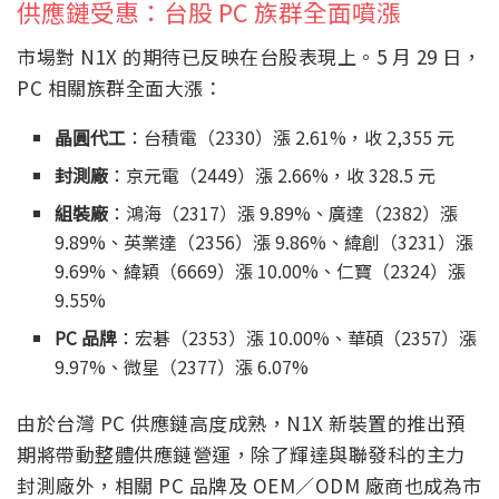
供應鏈受惠：台股 PC 族群全面噴漲
市場對 N1X 的期待已反映在台股表現上。5 月 29 日，
PC 相關族群全面大漲：
晶圓代工
：台積電（2330）漲 2.61%，收 2,355 元
封測廠
：京元電（2449）漲 2.66%，收 328.5 元
組裝廠
：鴻海（2317）漲 9.89%、廣達（2382）漲
9.89%、英業達（2356）漲 9.86%、緯創（3231）漲
9.69%、緯穎（6669）漲 10.00%、仁寶（2324）漲
9.55%
PC 品牌
：宏碁（2353）漲 10.00%、華碩（2357）漲
9.97%、微星（2377）漲 6.07%
由於台灣 PC 供應鏈高度成熟，N1X 新裝置的推出預
期將帶動整體供應鏈營運，除了輝達與聯發科的主力
封測廠外，相關 PC 品牌及 OEM／ODM 廠商也成為市