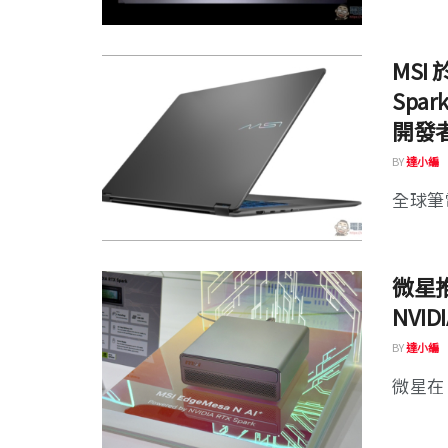
MSI 
Spar
開發
BY
達小編
全球筆電
微星推
NVID
BY
達小編
微星在 C