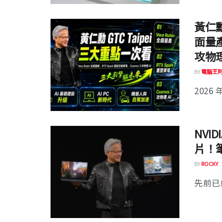
黃仁勳 
面量產
攻物理
BY
電腦王
2026 年
NVI
片！
BY
ROCKY
先前已經