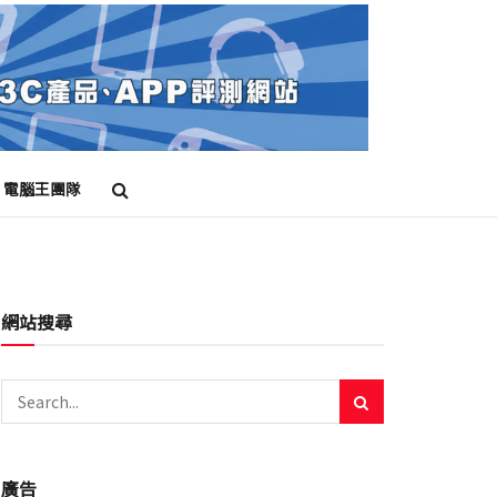
電腦王團隊
網站搜尋
廣告