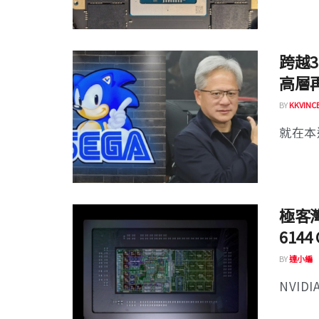
跨越3
高層
BY
KKVINC
就在本週
極客灣
6144
BY
達小編
NVIDIA