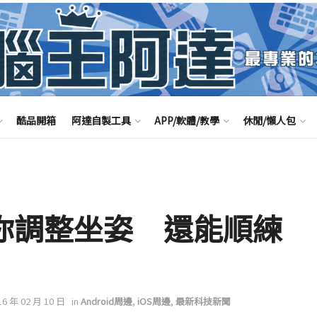
酷品開箱
阿達自製工具
APP/軟體/教學
休閒/懶人包
助你調整坐姿 還能順練
16 年 02 月 10 日
in
Android周邊
,
iOS周邊
,
最新科技新聞