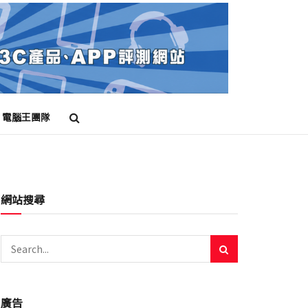
電腦王團隊
網站搜尋
廣告