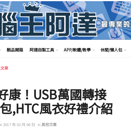
酷品開箱
阿達自製工具
APP/軟體/教學
休閒/懶人包
他文章
好康！USB萬國轉接
夜包,HTC風衣好禮介紹
on 2017 年 03 月 06 日
in
其他文章