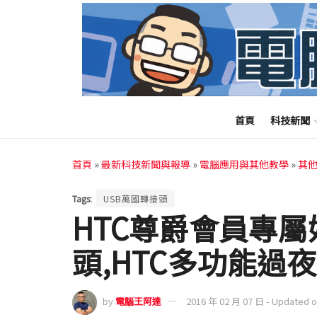
首頁
科技新聞
首頁
»
最新科技新聞與報導
»
電腦應用與其他教學
»
其
Tags:
USB萬國轉接頭
HTC尊爵會員專屬
頭,HTC多功能過
by
電腦王阿達
2016 年 02 月 07 日 - Updated 