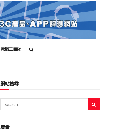
電腦王團隊
網站搜尋
廣告