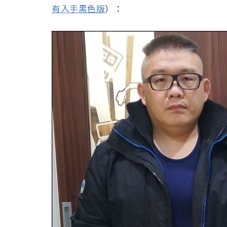
有入手黑色版
）：