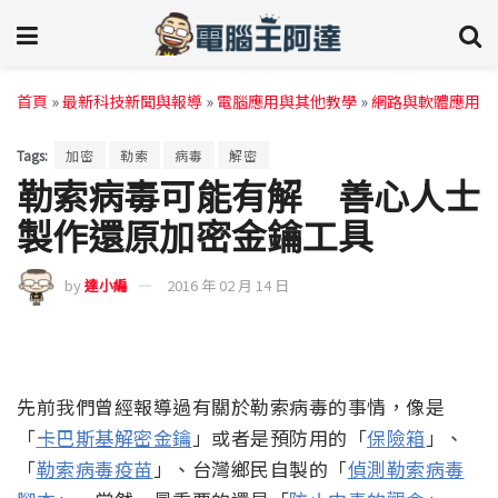
首頁
»
最新科技新聞與報導
»
電腦應用與其他教學
»
網路與軟體應用
Tags:
加密
勒索
病毒
解密
勒索病毒可能有解 善心人士
製作還原加密金鑰工具
by
達小編
2016 年 02 月 14 日
先前我們曾經報導過有關於勒索病毒的事情，像是
「
卡巴斯基解密金鑰
」或者是預防用的「
保險箱
」、
「
勒索病毒疫苗
」、台灣鄉民自製的「
偵測勒索病毒