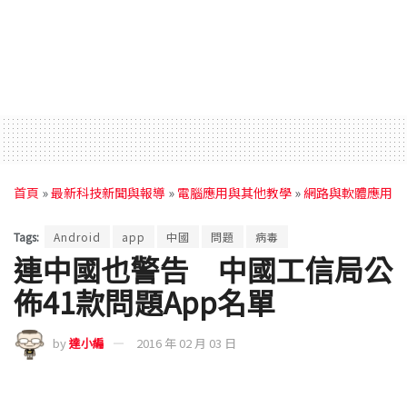
首頁
»
最新科技新聞與報導
»
電腦應用與其他教學
»
網路與軟體應用
Tags:
Android
app
中國
問題
病毒
連中國也警告 中國工信局公
佈41款問題App名單
by
達小編
2016 年 02 月 03 日