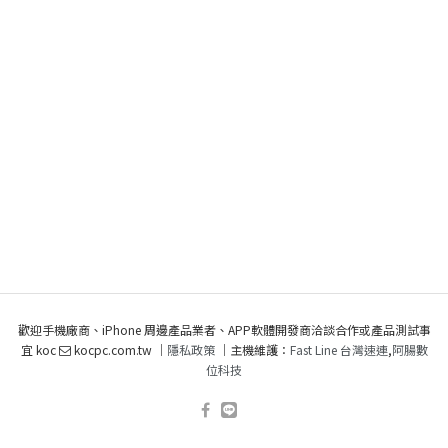
歡迎手機廠商、iPhone 周邊產品業者、APP軟體開發商洽談合作或產品測試事
宜 koc
kocpc.com.tw ｜
隱私政策
｜主機維護：
Fast Line 台灣速連
,
阿腸數
位科技