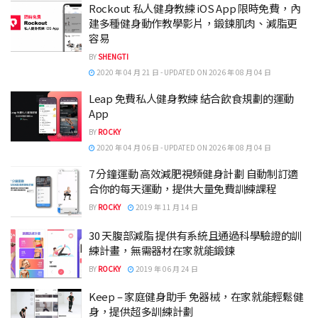
Rockout 私人健身教練 iOS App 限時免費，內
建多種健身動作教學影片，鍛鍊肌肉、減脂更
容易
BY
SHENGTI
2020 年 04 月 21 日 - UPDATED ON 2026 年 08 月 04 日
Leap 免費私人健身教練 結合飲食規劃的運動
App
BY
ROCKY
2020 年 04 月 06 日 - UPDATED ON 2026 年 08 月 04 日
7 分鐘運動 高效減肥視頻健身計劃 自動制訂適
合你的每天運動，提供大量免費訓練課程
BY
ROCKY
2019 年 11 月 14 日
30 天腹部減脂 提供有系統且通過科學驗證的訓
練計畫，無需器材在家就能鍛鍊
BY
ROCKY
2019 年 06 月 24 日
Keep – 家庭健身助手 免器械，在家就能輕鬆健
身，提供超多訓練計劃