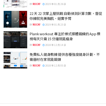
BY
ROCKY
2019 年 01 月 26 日
22 天 22 次掌上壓挑戰 自動偵測計算次數，督促
你練就完美胸肌、結實手臂
BY
ROCKY
2019 年 01 月 23 日
Plank workout 專注於棒式撐體鍛練的 App 標
榜每天只需 15 分鐘就能瘦身
BY
ROCKY
2018 年 12 月 14 日
免費私人健身教練 提供各種強度健身計劃、不
需器材在家就能鍛鍊
BY
ROCKY
2018 年 12 月 05 日