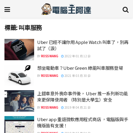
標籤:
叫車服務
Uber 已經不讓你用 Apple Watch 叫車了，別再
試了（淚）
BY
ROSS WANG
2022 年 01 月 12 日
想坐電動車？Uber Green 綠能叫車服務登場
BY
ROSS WANG
2021 年 03 月 30 日
上錯車意外喪命事件後， Uber 推一系列新功能
來更保障使用者 （特別是大學生）安全
BY
ROSS WANG
2019 年 04 月 21 日
Uber app 重返微軟應用程式商店 ，電腦版與手
機版皆有支援！