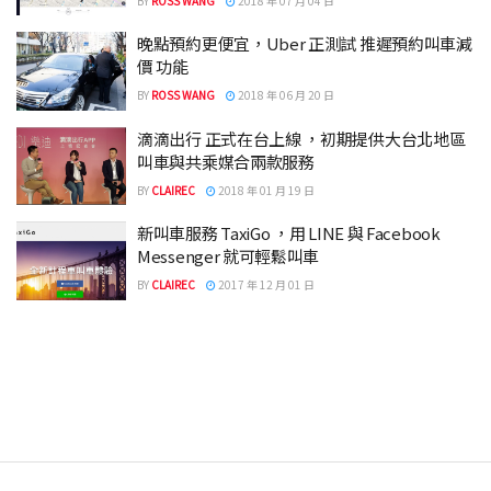
BY
ROSS WANG
2018 年 07 月 04 日
晚點預約更便宜，Uber 正測試 推遲預約叫車減
價 功能
BY
ROSS WANG
2018 年 06 月 20 日
滴滴出行 正式在台上線 ，初期提供大台北地區
叫車與共乘媒合兩款服務
BY
CLAIREC
2018 年 01 月 19 日
新叫車服務 TaxiGo ，用 LINE 與 Facebook
Messenger 就可輕鬆叫車
BY
CLAIREC
2017 年 12 月 01 日