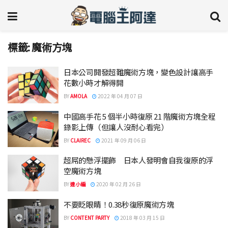
標籤:
魔術方塊
日本公司開發超難魔術方塊，變色設計讓高手
花數小時才解得開
BY
AMOLA
2022 年 04 月 07 日
中國高手花 5 個半小時復原 21 階魔術方塊全程
錄影上傳（但讓人沒耐心看完）
BY
CLAIREC
2021 年 09 月 06 日
超屌的懸浮擺飾 日本人發明會自我復原的浮
空魔術方塊
BY
達小編
2020 年 02 月 26 日
不要眨眼睛！0.38秒復原魔術方塊
BY
CONTENT PARTY
2018 年 03 月 15 日