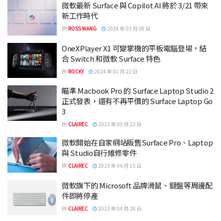
微軟最新 Surface 與 Copilot AI 將於 3/21 帶來
新工作時代
BY
ROSS WANG
2024 年 03 月 08 日
OneXPlayer X1 可變掌機的平板電腦登場，結
合 Switch 和微軟 Surface 特色
BY
ROCKY
2024 年 01 月 22 日
瞄準 Macbook Pro 的 Surface Laptop Studio 2
正式發表，還有不再平價的 Surface Laptop Go
3
BY
CLAIREC
2023 年 09 月 22 日
微軟開始在自家網站販售Surface Pro、Laptop
與 Studio自行維修零件
BY
CLAIREC
2023 年 06 月 15 日
微軟旗下的 Microsoft 品牌滑鼠、鍵盤等周邊配
件即將停產
BY
CLAIREC
2023 年 04 月 28 日