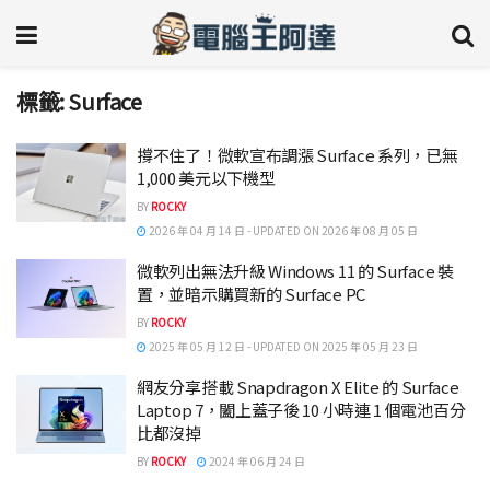
標籤:
Surface
撐不住了！微軟宣布調漲 Surface 系列，已無
1,000 美元以下機型
BY
ROCKY
2026 年 04 月 14 日 - UPDATED ON 2026 年 08 月 05 日
微軟列出無法升級 Windows 11 的 Surface 裝
置，並暗示購買新的 Surface PC
BY
ROCKY
2025 年 05 月 12 日 - UPDATED ON 2025 年 05 月 23 日
網友分享搭載 Snapdragon X Elite 的 Surface
Laptop 7，闔上蓋子後 10 小時連 1 個電池百分
比都沒掉
BY
ROCKY
2024 年 06 月 24 日