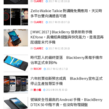
BY
CLAIREC
2017 年 12 月 18 日
Zello Walkie Talkie 對講機免費應用，天災時
多平台雙向溝通皆可通
BY
CLAIREC
2017 年 09 月 07 日
[ MWC 2017 ] BlackBerry 發表新款手機
KEYone，具備經典鍵盤與快充能力，是風雲再
起還是末代手機
BY
CLAIREC
2017 年 02 月 28 日
時代巨人的最終墜落 Blackberry黑莓手機市
佔率正式來到0%
BY
ROCKY
2017 年 02 月 17 日
六年前賈伯斯預言成真 BlackBerry宣布正式
停止生產智慧型手機
BY
達小編
2016 年 09 月 30 日
號稱安全性最高的 Android 手機，BlackBerry
DTEK 50 中階不貴，但沒有物理鍵盤