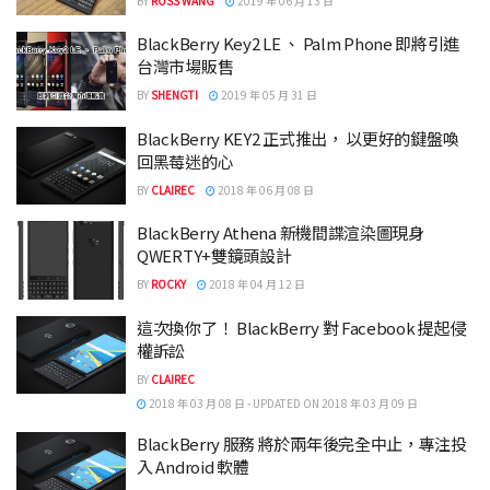
BY
ROSS WANG
2019 年 06 月 13 日
BlackBerry Key2 LE 、 Palm Phone 即將引進
台灣市場販售
BY
SHENGTI
2019 年 05 月 31 日
BlackBerry KEY2 正式推出， 以更好的鍵盤喚
回黑莓迷的心
BY
CLAIREC
2018 年 06 月 08 日
BlackBerry Athena 新機間諜渲染圖現身
QWERTY+雙鏡頭設計
BY
ROCKY
2018 年 04 月 12 日
這次換你了！ BlackBerry 對 Facebook 提起侵
權訴訟
BY
CLAIREC
2018 年 03 月 08 日 - UPDATED ON 2018 年 03 月 09 日
BlackBerry 服務 將於兩年後完全中止，專注投
入 Android 軟體