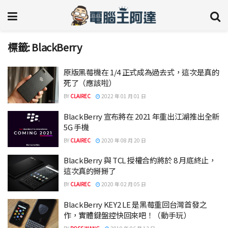
標籤:
BlackBerry
原版黑莓機在 1/4 正式成為過去式，這次是真的
死了（應該啦）
BY
CLAIREC
2022 年 01 月 01 日
BlackBerry 宣布將在 2021 年重出江湖推出全新
5G 手機
BY
CLAIREC
2020 年 08 月 20 日
BlackBerry 與 TCL 授權合約將於 8 月底終止，
這次真的掰掰了
BY
CLAIREC
2020 年 02 月 05 日
BlackBerry KEY2 LE 是黑莓重回台灣首發之
作，實體鍵盤控快回來吧！（動手玩）