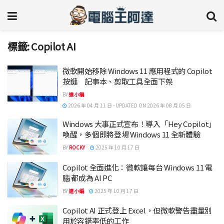
標籤:
Copilot AI
微軟開始移除 Windows 11 應用程式的 Copilot
按鍵 記事本、剪取工具全面下架
BY
達小編
2026 年 04 月 11 日 - UPDATED ON 2026 年 08 月 05 日
Windows 大事正式宣布！導入「Hey Copilot」
喚醒，多個即將登場 Windows 11 全新體驗
BY
ROCKY
2025 年 10 月 17 日
Copilot 全面進化：微軟讓每台 Windows 11 電
腦 都成為 AI PC
BY
達小編
2025 年 10 月 17 日
Copilot AI 正式登上 Excel，但微軟警告盡量別
用於容錯率低的工作