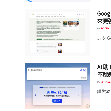
Goo
來更
BY
ROCKY
這次 Go
AI 
不跳
BY
ROSS W
繼微軟 CE