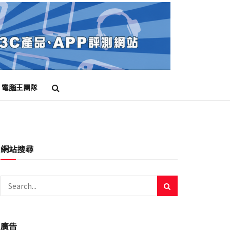
電腦王團隊
網站搜尋
廣告