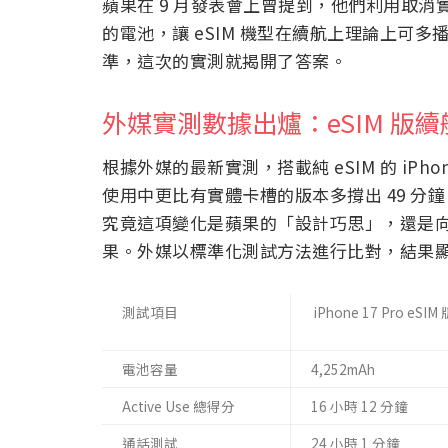
蘋果在 9 月發表會上曾提到，他們利用取消
的電池，讓 eSIM 機型在續航上理論上可
準，這次的實測就揭開了答案。
外媒實測數據出爐：eSIM 版續航
根據外媒的最新實測，搭載純 eSIM 的 iPho
使用中更比有實體卡槽的版本多撐出 49 
究竟這項變化是蘋果的「設計巧思」，還是向全
果。外媒以標準化測試方法進行比對，結果
測試項目
iPhone 17 Pro eSIM 
電池容量
4,252mAh
Active Use 總得分
16 小時 12 分鐘
通話測試
24 小時 1 分鐘