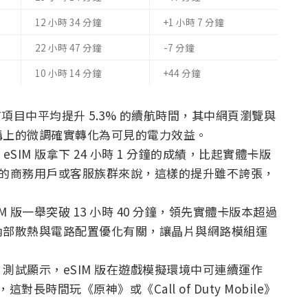
12 小時 34 分鐘
+1 小時 7 分鐘
22 小時 47 分鐘
-7 分鐘
10 小時 14 分鐘
+44 分鐘
o 在所有項目中平均提升 5.3% 的續航時間，其中網頁瀏覽與
構上的微調確實轉化為可見的電力效益。
 eSIM 版拿下 24 小時 1 分鐘的成績，比起實體卡版
通話的商務用戶或客服族群來說，這樣的提升雖不誇張，
版一舉突破 13 小時 40 分鐘，領先實體卡版本超過
內部散熱與電路配置優化有關，讓晶片與網路模組運
測試顯示，eSIM 版在遊戲模擬環境中可連續運作
這對長時間玩《原神》或《Call of Duty Mobile》