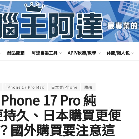
酷品開箱
阿達自製工具
APP/軟體/教學
休閒/懶人包
iPhone 17 Pro Max
日本買iPhone
續航
ne 17 Pro 純
航更持久、日本購買更便
？國外購買要注意這