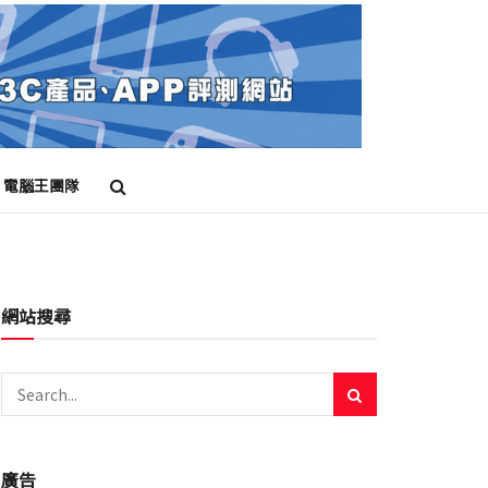
電腦王團隊
網站搜尋
廣告