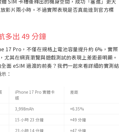
實體 SIM 卡槽後釋出的機身空間，成功「塞進」更大
多播放影片兩小時。不過實際表現是否真能達到官方標
多出 49 分鐘
ne 17 Pro，不僅在規格上電池容量提升約 6%，實際
分鐘，尤其在網頁瀏覽與遊戲測試的表現上差距最明顯。
面 eSIM 過渡的前奏？我們一起來看詳細的實測結
顯示：
版
iPhone 17 Pro 實體卡
差距
版
3,998mAh
+6.35%
15 小時 23 分鐘
+49 分鐘
23 小時 14 分鐘
+47 分鐘