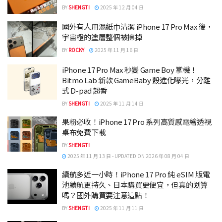
BY
SHENGTI
2025 年 12 月 04 日
國外有人用濕紙巾清潔 iPhone 17 Pro Max 後，
宇宙橙的塗層整個被擦掉
BY
ROCKY
2025 年 11 月 16 日
iPhone 17 Pro Max 秒變 Game Boy 掌機！
Bitmo Lab 新款 GameBaby 殼進化曝光，分離
式 D-pad 超香
BY
SHENGTI
2025 年 11 月 14 日
果粉必收！iPhone 17 Pro 系列高質感電繪透視
桌布免費下載
BY
SHENGTI
2025 年 11 月 13 日 - UPDATED ON 2026 年 08 月 04 日
續航多近一小時！iPhone 17 Pro 純 eSIM 版電
池續航更持久、日本購買更便宜，但真的划算
嗎？國外購買要注意這點！
BY
SHENGTI
2025 年 11 月 11 日