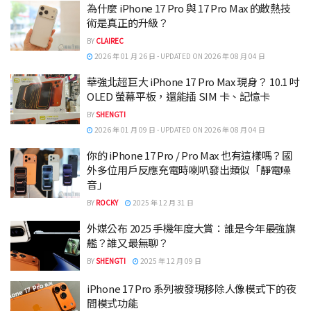
為什麼 iPhone 17 Pro 與 17 Pro Max 的散熱技
術是真正的升級？
BY
CLAIREC
2026 年 01 月 26 日 - UPDATED ON 2026 年 08 月 04 日
華強北超巨大 iPhone 17 Pro Max 現身？ 10.1 吋
OLED 螢幕平板，還能插 SIM 卡、記憶卡
BY
SHENGTI
2026 年 01 月 09 日 - UPDATED ON 2026 年 08 月 04 日
你的 iPhone 17 Pro / Pro Max 也有這樣嗎？國
外多位用戶反應充電時喇叭發出類似「靜電噪
音」
BY
ROCKY
2025 年 12 月 31 日
外媒公布 2025 手機年度大賞：誰是今年最強旗
艦？誰又最無聊？
BY
SHENGTI
2025 年 12 月 09 日
iPhone 17 Pro 系列被發現移除人像模式下的夜
間模式功能