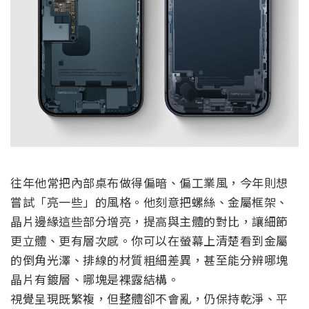
往年他常把內部桌布做得偏暗、偏工業風，今年則想
嘗試「亮一些」的風格。他刻意把螺絲、金屬框架、
晶片邊緣這些部分增亮，提高與主體的對比，讓細節
更立體、更有層次感。你可以在螢幕上清楚看到金屬
的倒角光澤、排線的材質粗細差異，甚至能分辨哪塊
晶片有鍍層、哪塊是裸露結構。
視覺呈現既繁複，但整體卻不會亂，仍保持乾淨、平