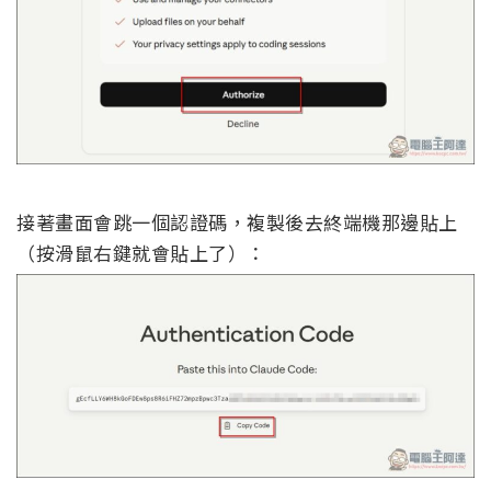
接著畫面會跳一個認證碼，複製後去終端機那邊貼上
（按滑鼠右鍵就會貼上了）：