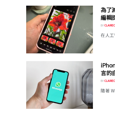
為了減
編輯
BY
CLAIREC
在人工
iPh
言的
BY
CLAIREC
隨著 W