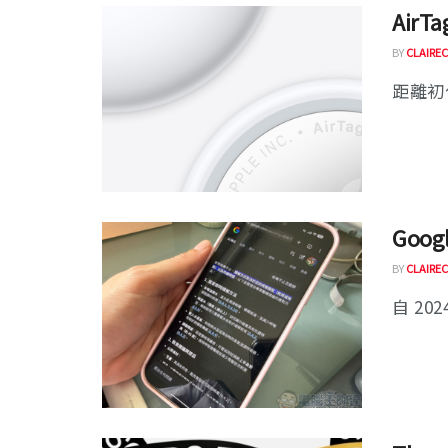
Air
BY
CLAIREC
距離初代 
Goo
BY
CLAIREC
自 202