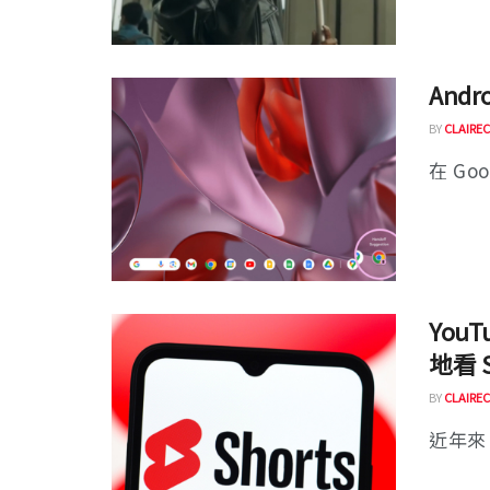
And
BY
CLAIREC
在 Goo
You
地看 S
BY
CLAIREC
近年來，