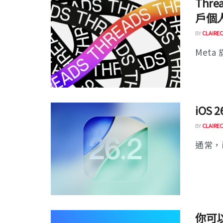
Thre
戶個
BY
CLAIREC
Meta 
iOS 
BY
CLAIREC
通常，i
你可以