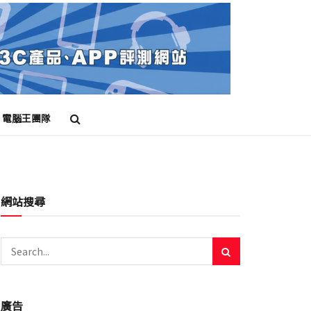
電腦王團隊
網站搜尋
廣告