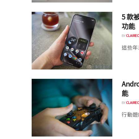
5 款
功能
BY
CLAIREC
這些年來
And
能
BY
CLAIREC
行動遊