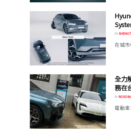
Hyun
Syst
BY
SHENGT
在城市
全力解
務在
BY
ROSS W
電動車