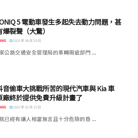
IONIQ 5 電動車發生多起失去動力問題，甚
有爆裂聲（大驚）
ANG
2023 年 06 月 20 日
家公路交通安全管理局的車輛瑕疵部門 ...
音偷車大挑戰所苦的現代汽車與 Kia 車
原廠終於提供免費升級計畫了
ANG
2023 年 02 月 15 日
就已經有讓人相當無言且十分危險的昏 ...