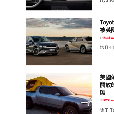
Toy
被英
BY
ROSS W
姑且不論
美國傳
開放
願
BY
ROSS W
除了 T