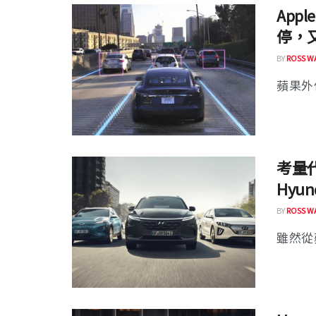
App
停，
BY
ROSS W
蘋果外傳的
考量代
Hyu
BY
ROSS W
雖然從