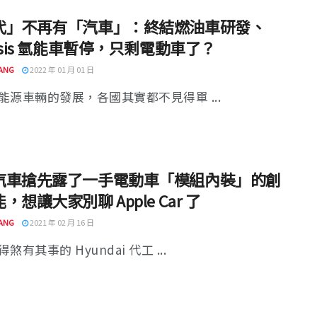
代」不再有「汽車」：終結燃油車研發、
esis 氫能車暫停，只剩電動車了？
ANG
2022 年 01 月 01 日
能源車輛的發展，各國其實都不見得單 ...
汽車搶先露了一手電動車「模組內裝」的創
，想讓大家別聊 Apple Car 了
ANG
2021 年 02 月 16 日
煞有其事的 Hyundai 代工 ...