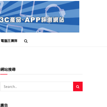
電腦王團隊
網站搜尋
廣告