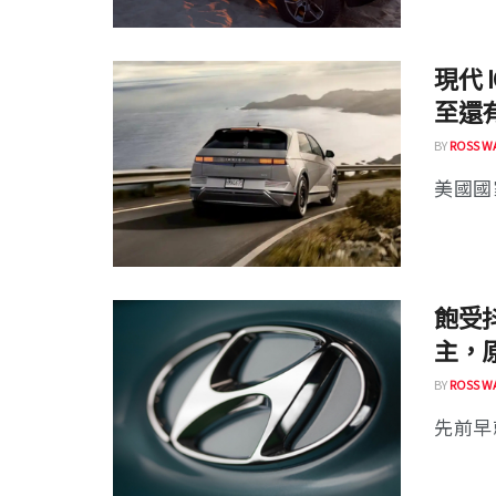
現代 
至還
BY
ROSS W
美國國
飽受抖
主，
BY
ROSS W
先前早