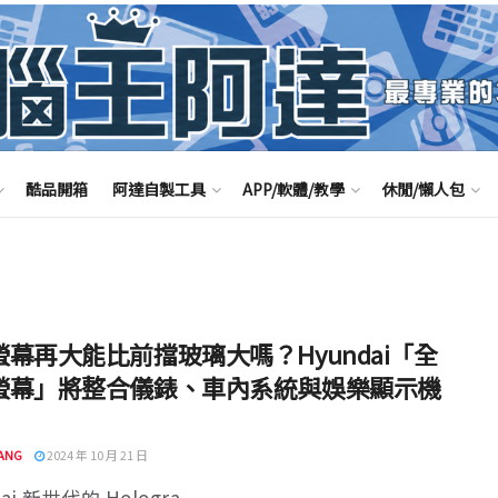
酷品開箱
阿達自製工具
APP/軟體/教學
休閒/懶人包
螢幕再大能比前擋玻璃大嗎？Hyundai「全
螢幕」將整合儀錶、車內系統與娛樂顯示機
ANG
2024 年 10 月 21 日
ai 新世代的 Hologra ...