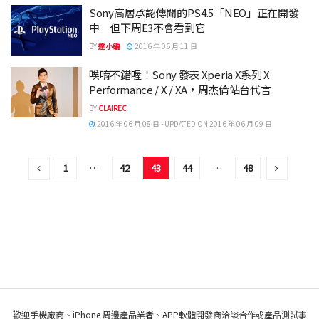
Sony高層承認傳聞的PS4.5「NEO」正在開發
中 但下周E3不會看到它
BY
達小編
2016 年 06 月 11 日
唉唷不錯喔！Sony 發表 Xperia X系列 X
Performance / X / XA，周杰倫站台代言
BY
CLAIREC
2016 年 06 月 08 日 - UPDATED ON 2016 年 06 月 09 日
1
…
42
43
44
…
48
歡迎手機廠商、iPhone 周邊產品業者、APP軟體開發商洽談合作或產品測試事