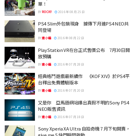
單！
BY
ROCKY
2016 年 08 月 25 日
PS4 Slim外包裝現身 據傳下月連PS4 NEO共
同登場
BY
達小編
2016 年 08 月 22 日
PlayStation VR在台正式售價公布 7月30日開
放預購
BY
達小編
2016 年 07 月 28 日
經典格鬥遊戲最新續作 《KOF XIV》於PS4平
台釋出免費體驗版本
BY
達小編
2016 年 07 月 20 日
又是你 亞馬遜網站爆出真假不明的Sony PS4
NEO販售資訊
BY
達小編
2016 年 07 月 18 日
Sony Xperia XA Ultra 自拍奇機 7 月下旬開賣，
give me 5 快門瞬間啟動