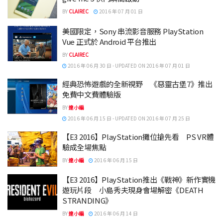
BY
CLAIREC
2016 年 07 月 01 日
美國限定，Sony 串流影音服務 PlayStation
Vue 正式於 Android 平台推出
BY
CLAIREC
2016 年 06 月 30 日 - UPDATED ON 2016 年 07 月 01 日
經典恐怖遊戲的全新視野 《惡靈古堡7》推出
免費中文費體驗版
BY
達小編
2016 年 06 月 15 日 - UPDATED ON 2016 年 07 月 25 日
【E3 2016】PlayStation攤位搶先看 PS VR體
驗成全場焦點
BY
達小編
2016 年 06 月 15 日
【E3 2016】PlayStation推出《戰神》新作實機
遊玩片段 小島秀夫現身會場解密《DEATH
STRANDING》
BY
達小編
2016 年 06 月 14 日