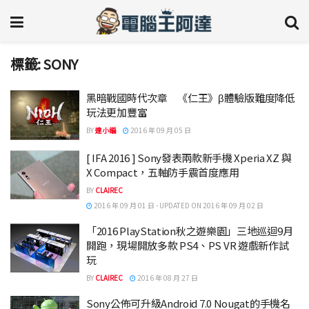
標籤:
SONY
黑暗戰國時代次章 《仁王》β體驗版難度降低
玩法更加豐富
BY
達小編
2016 年 09 月 05 日
[ IFA 2016 ] Sony發表兩款新手機 Xperia XZ 與
X Compact，五軸防手震首度應用
BY
CLAIREC
2016 年 09 月 01 日 - UPDATED ON 2016 年 09 月 02 日
「2016 PlayStation秋之遊樂園」三地巡迴9月
開跑，現場開放多款 PS4、PS VR 遊戲新作試
玩
BY
CLAIREC
2016 年 08 月 27 日
Sony公佈可升級Android 7.0 Nougat的手機名